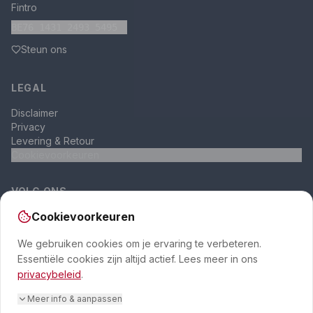
Fintro
BE76 1431 2493 5495
Steun ons
LEGAL
Disclaimer
Privacy
Levering & Retour
Cookievoorkeuren
VOLG ONS
Cookievoorkeuren
We gebruiken cookies om je ervaring te verbeteren.
Essentiële cookies zijn altijd actief. Lees meer in ons
privacybeleid
.
© 2026 APPIE VZW. Ter nagedachtenis van Lowieke Vandamme (2017-
Meer info & aanpassen
2024).